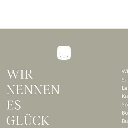
W
WIR
Su
NENNEN
La
Ku
ES
Sp
B
GLÜCK
Bu