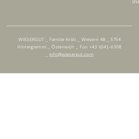
In
WIESERGUT _ Familie Kröll _ Wiesern 48 _ 5754
Hinterglemm _ Österreich _ Fon +43 6541-6308
_
info@wiesergut.com