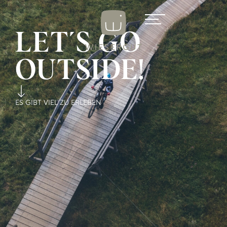
LET´S GO
OUTSIDE!
ES GIBT VIEL ZU ERLEBEN