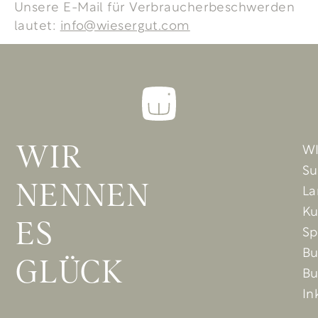
Unsere E-Mail für Verbraucherbeschwerden
lautet:
info@wiesergut.com
W
WIR
Su
NENNEN
La
Ku
ES
Sp
B
GLÜCK
Bu
In