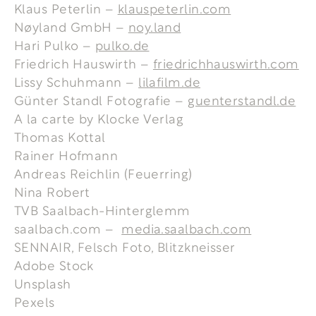
Klaus Peterlin –
klauspeterlin.com
Nøyland GmbH –
noy.land
Hari Pulko –
pulko.de
Friedrich Hauswirth –
friedrichhauswirth.com
Lissy Schuhmann –
lilafilm.de
Günter Standl Fotografie –
guenterstandl.de
A la carte by Klocke Verlag
Thomas Kottal
Rainer Hofmann
Andreas Reichlin (Feuerring)
Nina Robert
TVB Saalbach-Hinterglemm
saalbach.com –
media.saalbach.com
SENNAIR, Felsch Foto, Blitzkneisser
Adobe Stock
Unsplash
Pexels