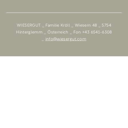
WIESERGUT _ Familie Kröll _ Wiesern 48 _ 5754
Hinterglemm _ Österreich _ Fon +43 6541-6308
_
info@wiesergut.com