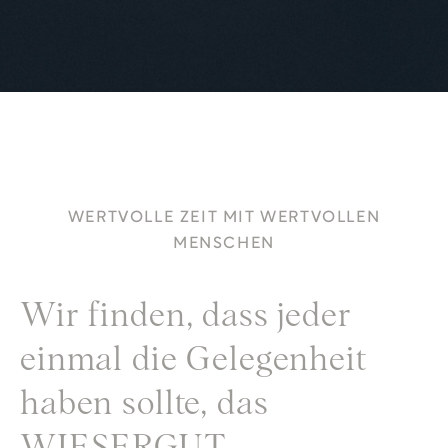
WERTVOLLE ZEIT MIT WERTVOLLEN
MENSCHEN
Wir finden, dass jeder
einmal die Gelegenheit
haben sollte, das