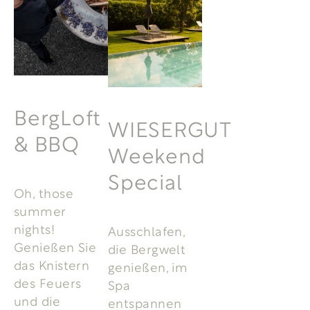
BergLoft
WIESERGUT
& BBQ
Weekend
Special
Oh, those
summer
nights!
Ausschlafen,
Genießen Sie
die Bergwelt
das Knistern
genießen, im
des Feuers
Spa
und die
entspannen