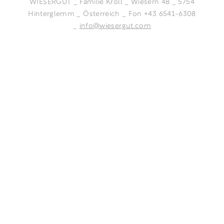
WIESERGUT _ Familie Kröll _ Wiesern 48 _ 5754
Hinterglemm _ Österreich _ Fon +43 6541-6308
_
info@wiesergut.com