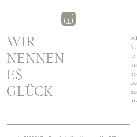
W
WIR
Su
NENNEN
La
Ku
ES
Sp
B
GLÜCK
Bu
In