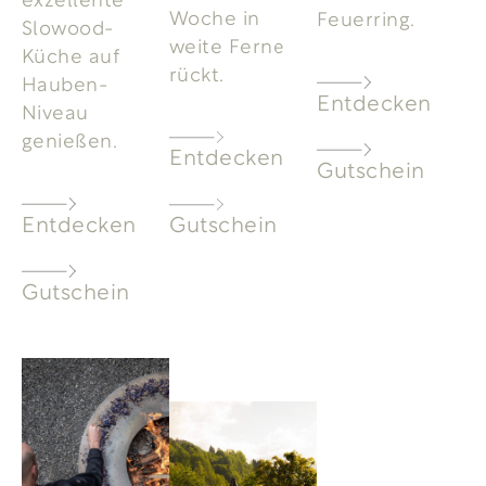
Woche in
Feuerring.
Slowood-
weite Ferne
Küche auf
rückt.
Hauben-
Entdecken
Niveau
genießen.
Entdecken
Gutschein
Entdecken
Gutschein
Gutschein