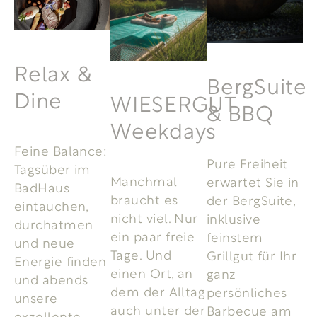
Relax &
BergSuite
Dine
WIESERGUT
& BBQ
Weekdays
Feine Balance:
Pure Freiheit
Tagsüber im
Manchmal
erwartet Sie in
BadHaus
braucht es
der BergSuite,
eintauchen,
nicht viel. Nur
inklusive
durchatmen
ein paar freie
feinstem
und neue
Tage. Und
Grillgut für Ihr
Energie finden
einen Ort, an
ganz
und abends
dem der Alltag
persönliches
unsere
auch unter der
Barbecue am
exzellente