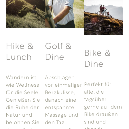
Hike &
Golf &
Bike &
Lunch
Dine
Dine
Wandern ist
Abschlagen
Perfekt für
wie Wellness
vor einmaliger
alle, die
für die Seele.
Bergkulisse,
tagsüber
Genießen Sie
danach eine
gerne auf dem
die Ruhe der
entspannte
Bike draußen
Natur und
Massage und
sind und
belohnen Sie
den Tag
abends