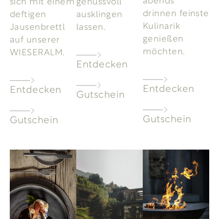
sich mit einem
genussvoll
drinnen feinste
deftigen
ausklingen
Kulinarik
Jausenbrettl
lassen.
genießen
auf unserer
möchten.
WIESERALM.
Entdecken
Entdecken
Entdecken
Gutschein
Gutschein
Gutschein