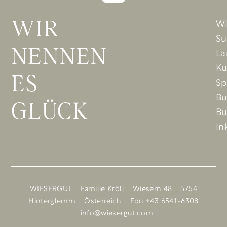
W
WIR
Su
NENNEN
La
Ku
ES
Sp
B
GLÜCK
Bu
In
WIESERGUT _ Familie Kröll _ Wiesern 48 _ 5754
Hinterglemm _ Österreich _ Fon +43 6541-6308
_
info@wiesergut.com