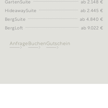
GartenSuite
ab 2.148 €
HideawaySuite
ab 2.445 €
BergSuite
ab 4.840 €
BergLoft
ab 9.022 €
Anfrage
Buchen
Gutschein