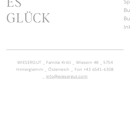
ES
Sp
B
GLÜCK
Bu
In
WIESERGUT _ Familie Kröll _ Wiesern 48 _ 5754
Hinterglemm _ Österreich _ Fon +43 6541-6308
_
info@wiesergut.com