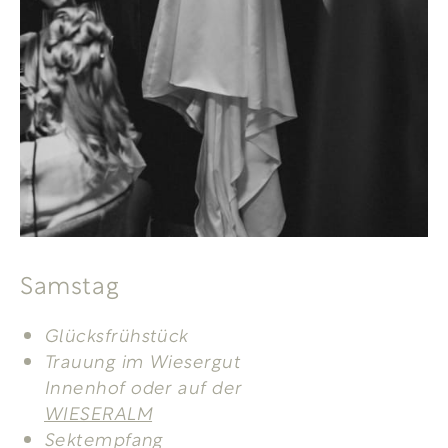
Samstag
Glücksfrühstück
Trauung im Wiesergut
Innenhof oder auf der
WIESERALM
Sektempfang